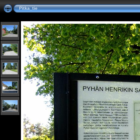
Pitka_tie