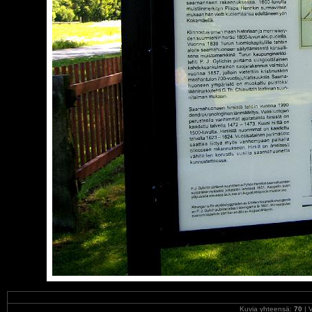
Kuvia yhteensä:
70
| V