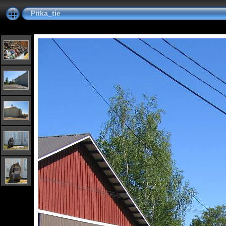
Pitka_tie