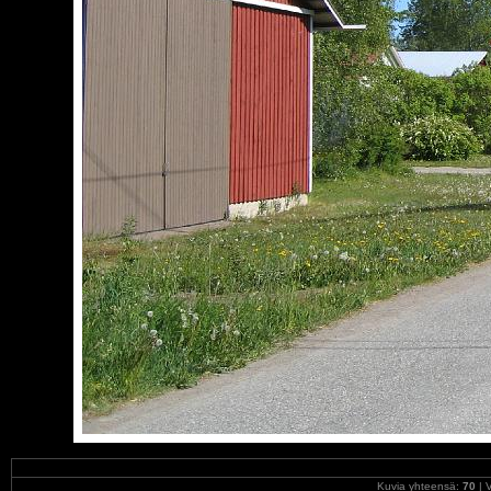
Kuvia yhteensä:
70
| V