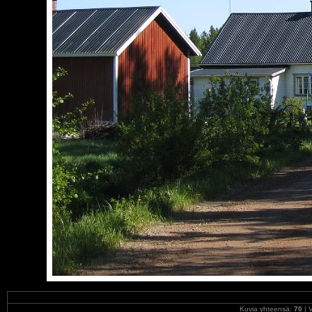
Kuvia yhteensä:
70
| V