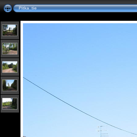
Pitka_tie