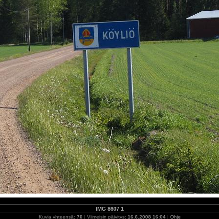
IMG 8607 1
Kuvia yhteensä:
70
| Viimeisin päivitys:
16.6.2008 16:04
|
Ohje