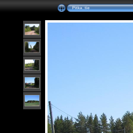
Pitka_tie