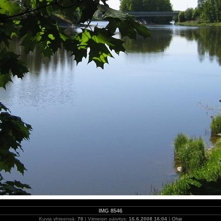
IMG 8546
Kuvia yhteensä:
70
| Viimeisin päivitys:
16.6.2008 16:04
|
Ohje