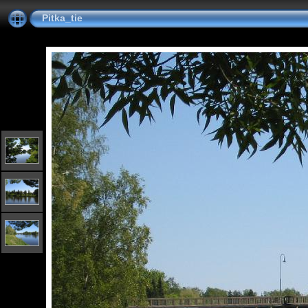
Pitka_tie