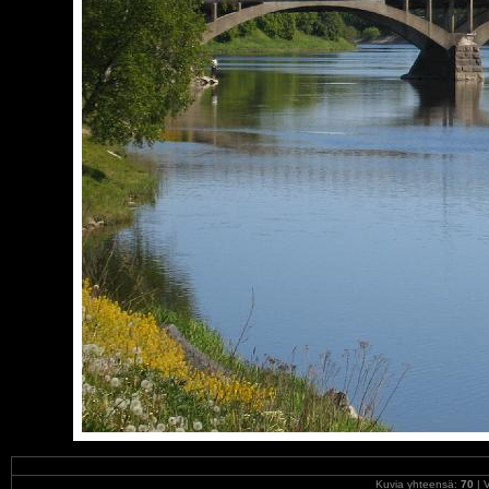
Kuvia yhteensä:
70
| V