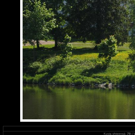
Kuvia yhteensä:
70
| V