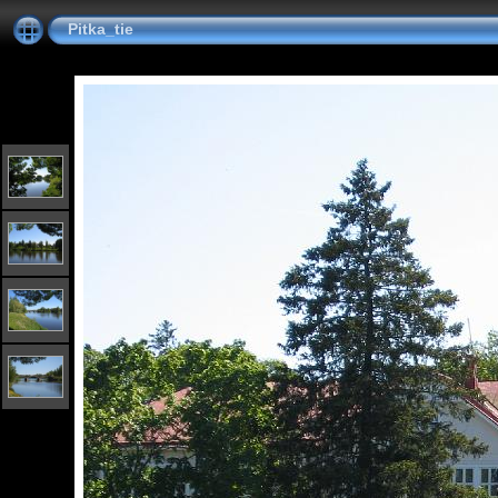
Pitka_tie