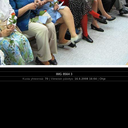
IMG 8564 3
Kuvia yhteensä:
70
| Viimeisin päivitys:
16.6.2008 16:04
|
Ohje