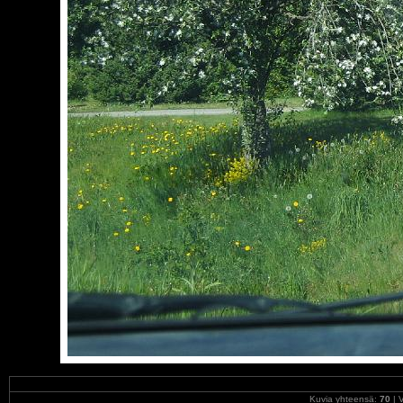
Kuvia yhteensä:
70
| V