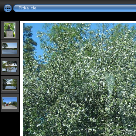
Pitka_tie