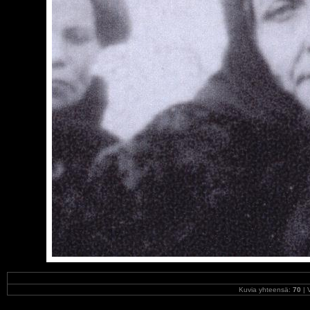
Kuvia yhteensä:
70
| V