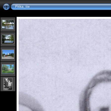
Pitka_tie