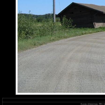
Kuvia yhteensä:
70
| V