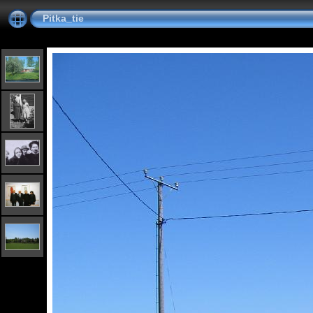
Pitka_tie