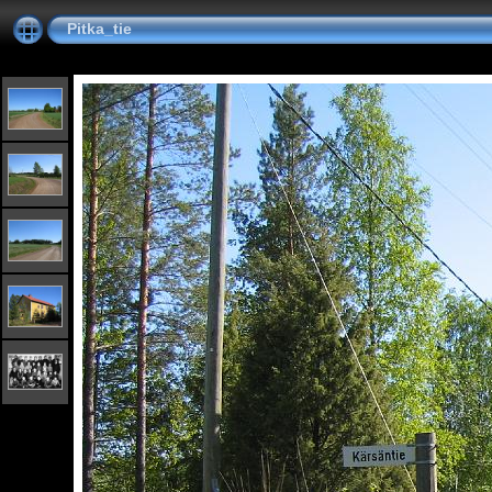
Pitka_tie