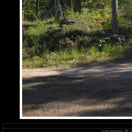
Kuvia yhteensä:
70
| V