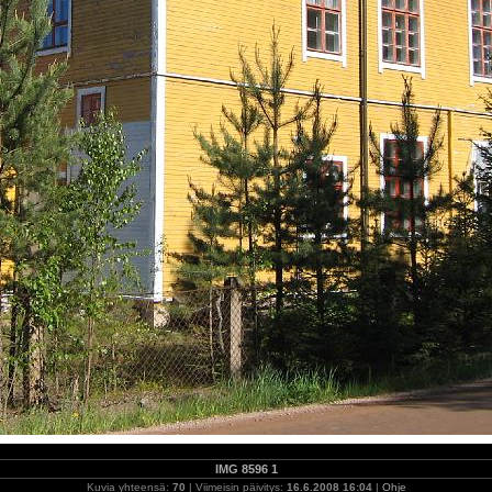
IMG 8596 1
Kuvia yhteensä:
70
| Viimeisin päivitys:
16.6.2008 16:04
|
Ohje