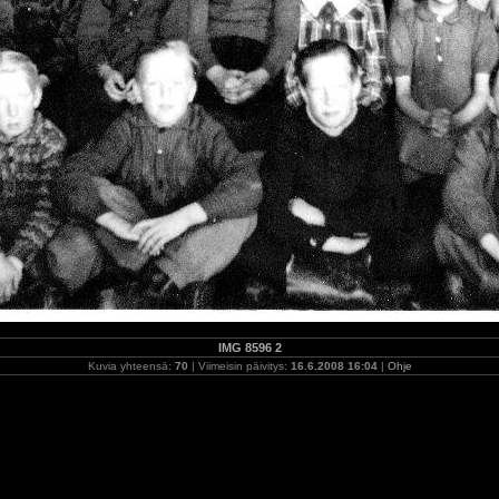
IMG 8596 2
Kuvia yhteensä:
70
| Viimeisin päivitys:
16.6.2008 16:04
|
Ohje