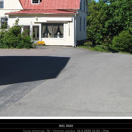
IMG 8560
Kuvia yhteensä:
70
| Viimeisin päivitys:
16.6.2008 16:04
|
Ohje