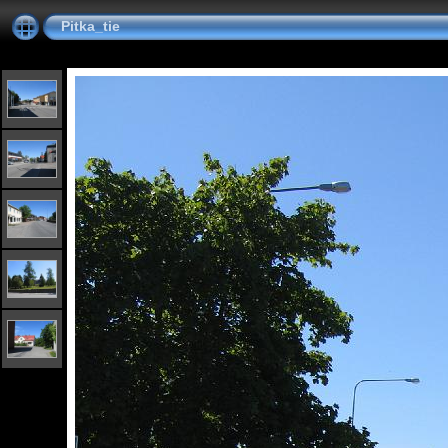
Pitka_tie