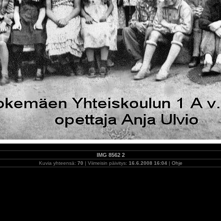
IMG 8562 2
Kuvia yhteensä:
70
| Viimeisin päivitys:
16.6.2008 16:04
|
Ohje