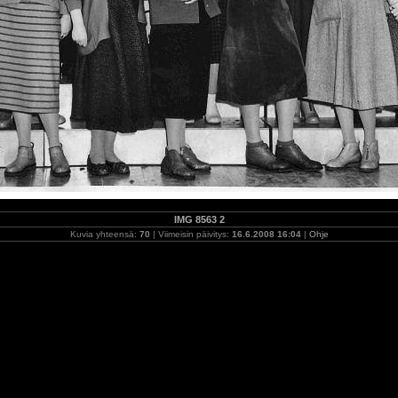
IMG 8563 2
Kuvia yhteensä:
70
| Viimeisin päivitys:
16.6.2008 16:04
|
Ohje