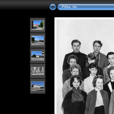
Pitka_tie