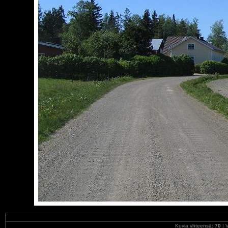
Kuvia yhteensä:
70
| V