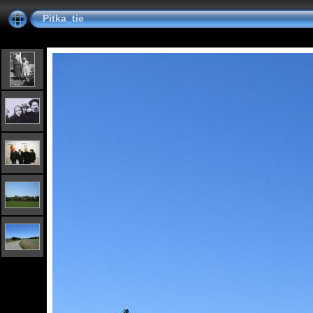
Pitka_tie