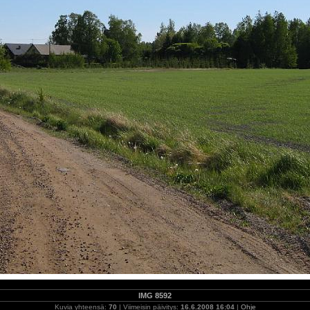
IMG 8592
Kuvia yhteensä:
70
| Viimeisin päivitys:
16.6.2008 16:04
|
Ohje