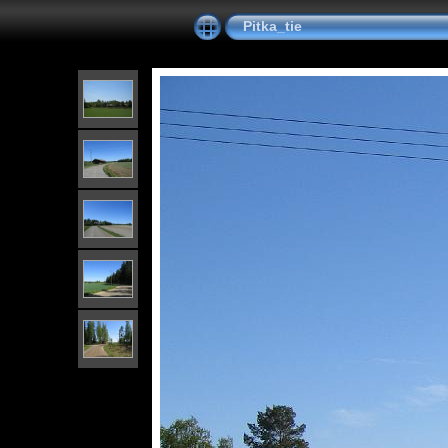
Pitka_tie